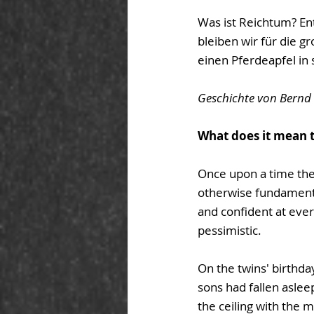
Was ist Reichtum? En
bleiben wir für die g
einen Pferdeapfel in 
Geschichte von Bernd
What does it mean 
Once upon a time ther
otherwise fundamental
and confident at eve
pessimistic.
On the twins' birthda
sons had fallen aslee
the ceiling with the m