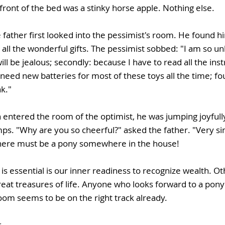
n front of the bed was a stinky horse apple. Nothing else.
father first looked into the pessimist's room. He found hi
 all the wonderful gifts. The pessimist sobbed: "I am so unh
l be jealous; secondly: because I have to read all the inst
l need new batteries for most of these toys all the time; fo
ak."
 entered the room of the optimist, he was jumping joyfull
mps. "Why are you so cheerful?" asked the father. "Very si
"there must be a pony somewhere in the house!
is essential is our inner readiness to recognize wealth. O
reat treasures of life. Anyone who looks forward to a pony
room seems to be on the right track already.
r