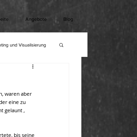
eite
Angebote
Blog
ting und Visualisierung
n, waren aber 
der eine zu 
 gelaunt , 
ete, bis seine 