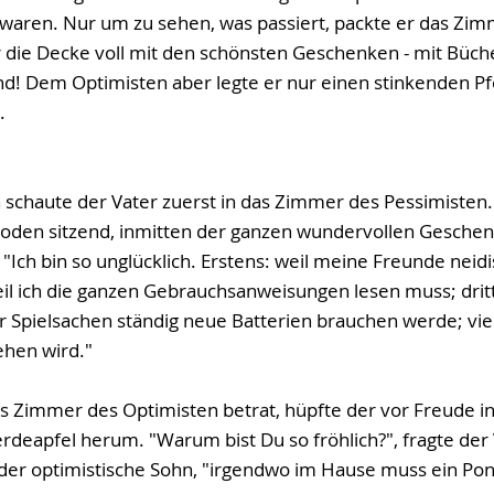
waren. Nur um zu sehen, was passiert, packte er das Zim
 die Decke voll mit den schönsten Geschenken - mit Büche
nd! Dem Optimisten aber legte er nur einen stinkenden Pf
.
chaute der Vater zuerst in das Zimmer des Pessimisten. 
den sitzend, inmitten der ganzen wundervollen Geschen
 "Ich bin so unglücklich. Erstens: weil meine Freunde neidi
il ich die ganzen Gebrauchsanweisungen lesen muss; dritte
r Spielsachen ständig neue Batterien brauchen werde; vier
ehen wird."
as Zimmer des Optimisten betrat, hüpfte der vor Freude in
deapfel herum. "Warum bist Du so fröhlich?", fragte der 
 der optimistische Sohn, "irgendwo im Hause muss ein Pon