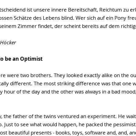
tscheidend ist unsere innere Bereitschaft, Reichtum zu e
rossen Schätze des Lebens blind. Wer sich auf ein Pony fre
seinem Zimmer findet, der scheint bereits auf dem richti
 Höcker
to be an Optimist
e were two brothers. They looked exactly alike on the ou
ly different. The most striking difference was that one w
ry hour of the day and the other was always in a bad mood
y, the father of the twins ventured an experiment. He waite
p. Just to see what would happen, he packed the pessimist'
ost beautiful presents - books, toys, software and, and, and