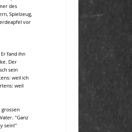
mer des 
rn, Spielzeug, 
erdeapfel vor 
Er fand ihn 
ke. Der 
sch sein 
ns: weil ich 
tens: weil 
 grossen 
Vater. "Ganz 
y sein!"