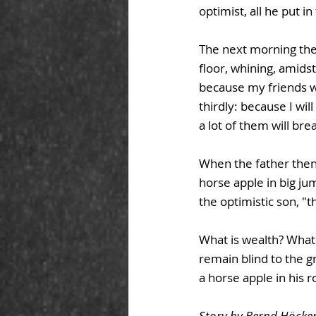
optimist, all he put i
The next morning the 
floor, whining, amidst
because my friends wil
thirdly: because I wil
a lot of them will bre
When the father then
horse apple in big ju
the optimistic son, 
What is wealth? What 
remain blind to the g
a horse apple in his 
Story by Bernd Höcke