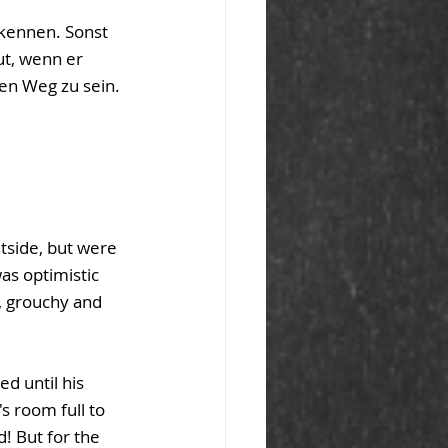
rkennen. Sonst 
ut, wenn er 
gen Weg zu sein.
tside, but were 
as optimistic 
, grouchy and 
d until his 
s room full to 
! But for the 