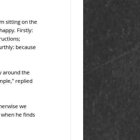
m sitting on the 
appy. Firstly: 
ructions; 
urthly: because 
y around the 
mple," replied 
therwise we 
 when he finds 