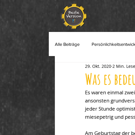
Alle Beiträge
Persönlichkeitsentwic
29. Okt. 2020
2 Min. Lese
burnout
optimismus
se
Was es bede
Es waren einmal zwei 
ansonsten grundversch
jeder Stunde optimist
miesepetrig und pess
Am Geburtstag der bei