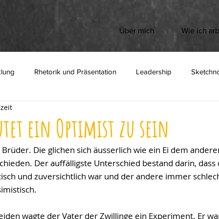
Über mich
Wie ich arb
klung
Rhetorik und Präsentation
Leadership
Sketchno
zeit
lbstbewusst
utet ein Optimist zu sein
Brüder. Die glichen sich äusserlich wie ein Ei dem andere
ieden. Der auffälligste Unterschied bestand darin, dass 
isch und zuversichtlich war und der andere immer schlecht
imistisch.
den wagte der Vater der Zwillinge ein Experiment. Er wart