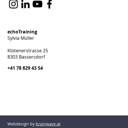
echoTraining
Sylvia Müller
Klotenerstrasse 25
8303 Bassersdorf
+41 78 829 43 54
Webdesign by
brainwave.at