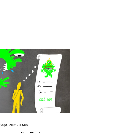
 Sept. 2021
∙
3
Min.