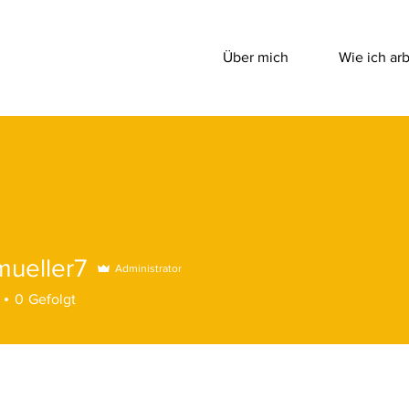
Über mich
Wie ich arb
mueller7
Administrator
0
Gefolgt