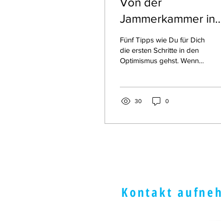
Von der
Jammerkammer in
den Traumraum
Fünf Tipps wie Du für Dich
die ersten Schritte in den
Optimismus gehst. Wenn
du gerade etwas
auftanken musst, um
genug Energie zu haben.
30
0
Kontakt aufne