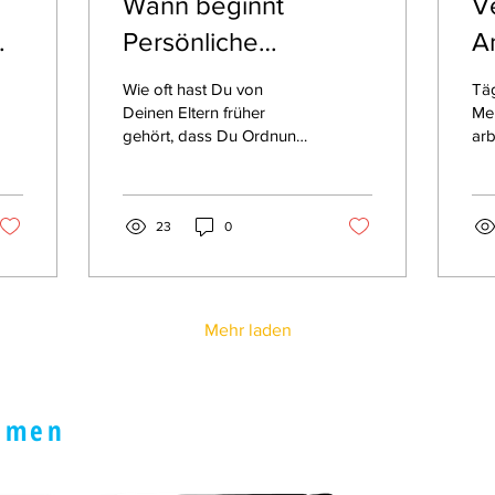
Wann beginnt
V
Persönliche
A
Entwicklung?
Wie oft hast Du von
Täg
Deinen Eltern früher
Men
gehört, dass Du Ordnung
arb
halten sollst, weil Du sonst
ha
nichts mehr findest, Deine
bef
Sachen schneller...
23
0
Mehr laden
hmen