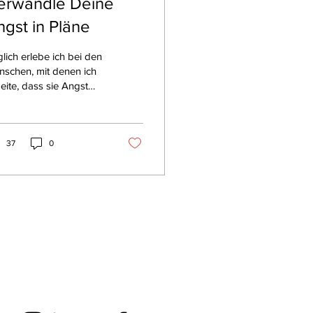
erwandle Deine
ngst in Pläne
lich erlebe ich bei den
schen, mit denen ich
eite, dass sie Angst
ben. Diese Menschen
inden sich in einer...
37
0