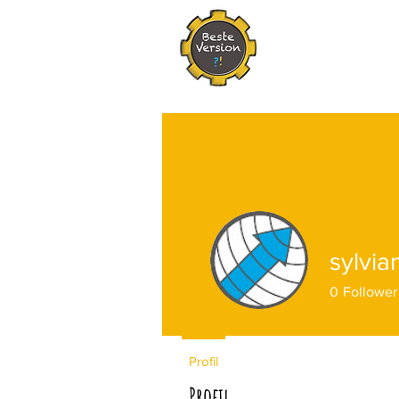
sylvia
0
Follower
Profil
Profil